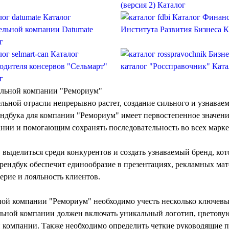
(версия 2)
Каталог
Каталог
Каталог Финан
ельной компании Datumate
Института Развития Бизнеса
К
г
Каталог
Бизне
одителя консервов "Сельмарт"
каталог "Россправочник"
Ката
г
ельной компании "Ремориум"
ельной отрасли непрерывно растет, создание сильного и узнавае
ендбука
для компании "Ремориум" имеет первостепенное значени
ии и помогающим сохранять последовательность во всех марк
выделиться среди конкурентов и создать узнаваемый бренд, кото
ендбук обеспечит единообразие в презентациях, рекламных мат
ерие и лояльность клиентов.
ной компании "Ремориум" необходимо учесть несколько ключевы
льной компании
должен включать уникальный логотип, цветовую
 компании. Также необходимо определить четкие руководящие 