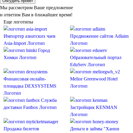
Обсудить проект
Мы рассмотрим Ваше предложение
и ответим Вам в ближайшее время!
Еще логотипы
Импортер азиатских чаев
Продвижение сайтов Adlaim
Asia-Import
Логотип
Логотип
Город
Химки
Логотип
Образовательный портал
EduServ
Логотип
Финансовая онлайн-
Melior Greenwood Hotel
площадка DEXSYSTEMS
Логотип
Логотип
Служба
доставки Fastbox
Логотип
Застройщик KENMAN
Логотип
Продажа билетов
Деньги в займы "Ханни