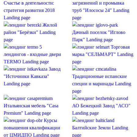
Счастье в деятельности:
загрязнений и промывка
стратегия развития 2018
труб "Илососы 24"
Landing
Landing page
page
Жилой
район "Берёзки"
Landing
Дачный поселок "Иглово
page
Парк"
Landing page
5
Торговая
лендингов - входные двери
марка "СЕЛЬМАРТ"
Landing
TERMO
Landing page
page
Завод
"Источники Кавказа"
Традиционные испанские
Landing page
специи и маринады
Landing
page
Итальянская мебель "Casa
АО Бежецкий Завод "АСО"
Premium"
Landing page
Landing page
Курсы
повышения квалификации
Балтийские Земли
Landing
от ЦМИДПО
Landing page
page