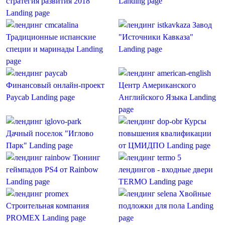
стратегия развития 2018
Landing page
Landing page
Завод
Традиционные испанские
"Источники Кавказа"
специи и маринады
Landing
Landing page
page
Финансовый онлайн-проект
Центр Американского
Paycab
Landing page
Английского Языка
Landing
page
Курсы
Дачный поселок "Иглово
повышения квалификации
Парк"
Landing page
от ЦМИДПО
Landing page
Тюнинг
5
геймпадов PS4 от Rainbow
лендингов - входные двери
Landing page
TERMO
Landing page
Хвойные
Строительная компания
подложки для пола
Landing
PROMEX
Landing page
page